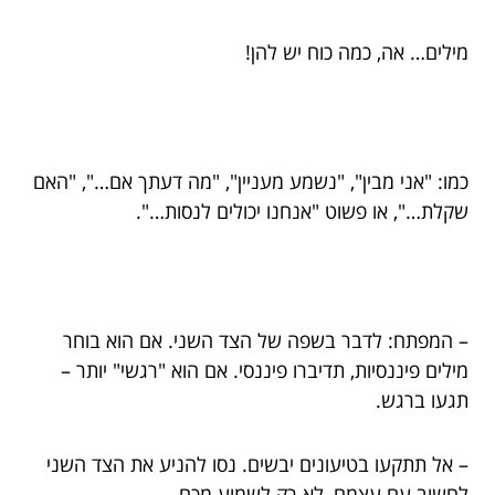
מילים… אה, כמה כוח יש להן!
כמו: "אני מבין", "נשמע מעניין", "מה דעתך אם…", "האם
שקלת…", או פשוט "אנחנו יכולים לנסות…".
– המפתח: לדבר בשפה של הצד השני. אם הוא בוחר
מילים פיננסיות, תדיברו פיננסי. אם הוא "רגשי" יותר –
תגעו ברגש.
– אל תתקעו בטיעונים יבשים. נסו להניע את הצד השני
לחשוב עם עצמם, לא רק לשמוע מכם.