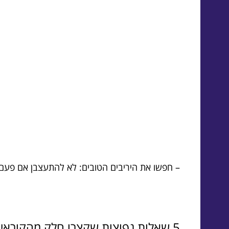
– חפשו את היריבים הטובים: לא להתעצבן אם פע
5 שאלות נפוצות שקצרו חלק מהקוראים את הראש איתן: