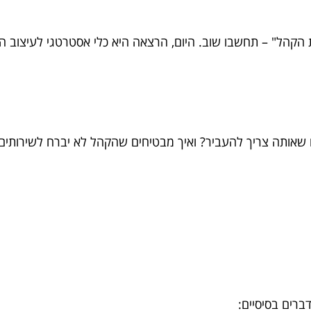
הל" – תחשבו שוב. היום, הרצאה היא כלי אסטרטגי לעיצוב הת
להעביר? ואיך מבטיחים שהקהל לא יברח לשירותים אחרי 10 דקות? בואו נצלול
ברים בסיסיים: