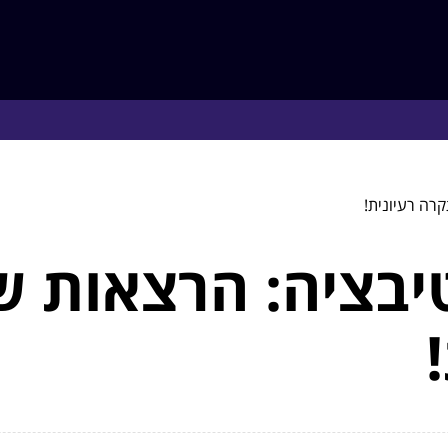
קרה רעיונית!
טיבציה: הרצאות ש