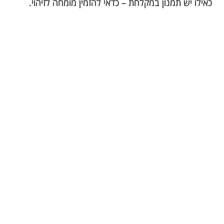
כאילו יש תמנון במקלחת – כדאי להזמין מומחה לזיהוי.