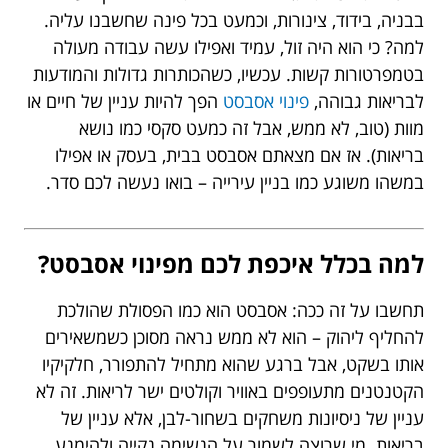
בבניה, בידוד, צינורות, וכמעט בכל פינה שחשבנו עליה.
למה? כי הוא היה זול, עמיד ואפילו עשה עבודה מעולה
בטמפרטורות קשות. עכשיו, כשהכותרות גדולות והמודעות
לבריאות גבוהה,
פינוי אסבסט
הפך להיות עניין של חיים או
מוות (טוב, לא ממש, אבל זה כמעט סקסי כמו נושא
בריאות). אז אם מצאתם אסבסט בבית, בעסק או אפילו
במשהו משוגע כמו בניין עירייה – בואו נעשה לכם סדר.
למה בכלל איכפת לכם מפינוי אסבסט?
תחשבו על זה ככה: אסבסט הוא כמו הפסולת שהולכת
להחליף ליהוק – הוא לא ממש נראה מסוכן כשמשאירים
אותו בשקט, אבל ברגע שהוא מתחיל להתפורר, חלקיקיו
הקטנטנים מתעופפים באוויר וקולטים ישר לריאות. זה לא
עניין של ניסיונות משחקים בשחור-לבן, אלא עניין של
בריאות. מי שרוצה לשמור על הנשימה נקייה ולהימנע