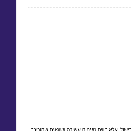
בישול, אלא חווית טעמים עשירה ושופעת שמזכירה