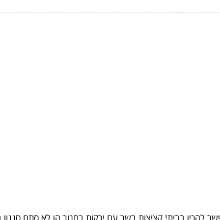
ר להכין בבית! קציצות בשר עם ירקות בתנור הן לא סתם סגנון 