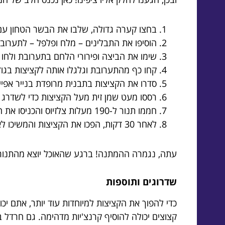
בחצו קערה גדולה, שלבו את הבשר הטחון עם 
הוסיפו את התבלינים – מלח ופלפל – לתערובת
שימו את הביצה ופירורי הלחם בתערובת ולחו
קחו כף מהתערובת וגלגלו אותה לקציצות בגודל
סדרו את הקציצות בתבנית מרופדת בנייר אפיי
רססו מעט שמן זית מעל הקציצות כדי לשדרג
חממו תנור ל-190 מעלות צלזיוס והכניסו את התבנית לאפיה למשך כ-30 דקות.
לאחר 30 דקות, הפכו את הקציצות והמשיכו לאפות עוד 15 דקות נוספות כדי לקבל קציצות זהובות ומושלמות.
עתה, נגמרה ההמתנה! ברגע שהאוכל יוצא מהתנור, 
שדרוגים ותוספות
כדי להפוך את הקציצות למיוחדות עוד יותר, אתם יכול
קצוצים יכולה להוסיף קרנצ'יות מדהימה. גם חרדל 