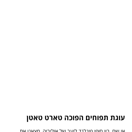
עוגת תפוחים הפוכה טארט טאטן
אי שם, בין חופי פינלנד ליער של אוליביה, מצאנו את