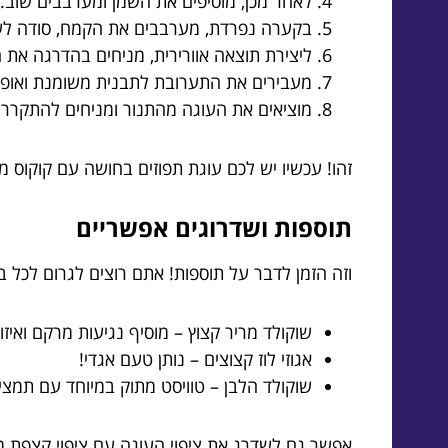
לאחר מכן, מוסיפים את השמן ומערבבים שוב.
בקערה נפרדת, מערבבים את הקמח, סודה לשתי
ליצירת תוצאה אוורירית, מניחים בהדרגה א
מעבירים את התערובת לתבנית משומנת ואופים במשך כ-40 דקות או עד שהעו
מוציאים את העוגה מהתנור ומניחים להתקרר 
זהו! עכשיו יש לכם עוגת תפוזים בחושה עם קוקוס
תוספות ושדרוגים אפשריים
וזה הזמן לדבר על תוספות! אתם רוצים לגרום לכל 
שוקולד מריר קצוץ – מוסיף נגיעות מרקם ואיזו
אגוזי לוז קצוצים – נותן טעם אגדי!
שוקולד הלבן – טוויסט מתוק במיוחד עם תמצית
אפשר גם לשדרג את ציפוי העוגה עם ציפוי קצפת מפ