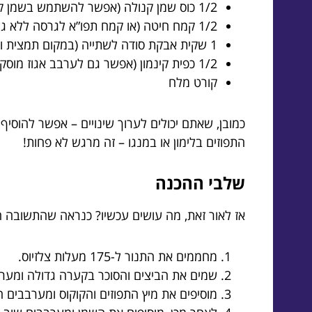
1/2 כוס שמן קנולה (אפשר להשתמש בשמן קוקוס לקבלת טעם אגדי)
1/2 קמח חיטה (או קמח תפו”א לגרסה ללא גלוטן)
1 שקית אבקת סודה לשתייה (במקום תמצית וריח נעים)
1/2 כפית קינמון (אפשר גם לערבב אגוז מוסקט)
קורט מלח
כמובן, שאתם יכולים לערוך שינויים – אפשר להוסיף
התפוזים בלימון או במנגו – זה מרגש לא פחות!
שלבי ההכנה
אז לאור זאת, מה עושים עכשיו? כנראה שהתשובה ה
מחממים את התנור ל-175 מעלות צלזיוס.
שמים את הביצים והסוכר בקערה גדולה ומע
מוסיפים את מיץ התפוזים והקוקוס ומערבבי