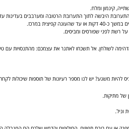
יה, קינמון ומלח.
ת התערובת היבשה לתוך התערובת הרטובה ומערבבים בעדינות ע
גה קפיצית במרכז.
על רשת לפני שפורסים ומביסים.
 מדהימה לשולחן. אל תשכחו לאתגר את עצמכם: מהתנסויות עם טע
ביס להיות משגע? יש לנו מספר רעיונות של תוספות שיכולות לק
ן של מתיקות.
 וניל.
נק או עם ריבת תפוזים. החילופים והדמיון שלכם הם המגבלה הי