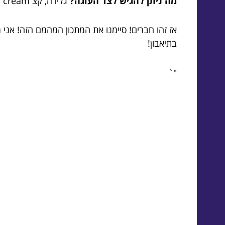
מה ניתן להגיש לצד העוגה?
גלידה, קצ whipped cream או פירות – דמיינו את החגיגה!
אז זהו חברים! סיימנו את המתכון המהמם הזה! אני
בתיאבון!
"`