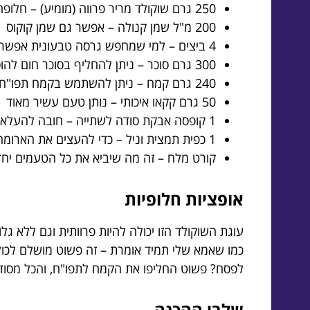
250 גרם שוקולד מריר פרווה (מומיע) – חלופה לסוכריות קקאו לאפייה
200 מ"ל שמן קנולה – אפשר גם שמן קוקוס
4 ביצים – למי שמחפש גרסה טבעונית אפשר להשתמש ב-8 כפות של רסק תפוחים
300 גרם סוכר – ניתן להחליף בסוכר חום להוספת טעמים עיצובים
240 גרם קמח – ניתן להשתמש בקמח תפו"ח או קמח ללא גלוטן
50 גרם קקאו איכותי – נותן טעם עשיר מאוד
1 קופסה אבקת סודה לשתייה – חובה להעלאת העוגה
1 כפית תמצית וניל – כדי להעצים את הארומה
קורט מלח – זה מה שיביא את כל הטעמים יחד
אופציות חלופיות
עוגת השוקולד הזו יכולה להיות פרוותית וגם ללא 
כמו שאמא שלי תמיד אומרת – זה פשוט מושלם לכולם
לפסח? פשוט החליפו את הקמח לתפו"ח, והכל מסוד
שלבי ההכנה