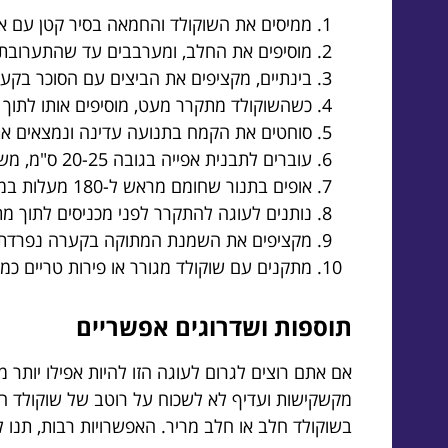
ממיסים את השוקולד והחמאה בסיר קטן עם 
מוסיפים את החלב, ומערבבים עד שהתערובת 
בינתיים, מקציפים את הביצים עם הסוכר בקע
כשהשוקולד מתקרר מעט, מוסיפים אותו לתוך
סוחטים את הקמח בתנועה עדינה ונמצאים את 
עוברים לתבנית אפייה בגובה 20-25 ס"מ, משמנים אותה מעט ומשפכים פנימה את הבלילה המדהימה.
אופים בתנור שחומם מראש ל-180 מעלות במשך 30-35 דקות, עד שקיסם נכנס ואינו יוצא יבש.
נותנים לעוגה להתקרר לפני מכניסים לתוך מ
מקציפים את השמנת המתוקה בקערה נפרדת ע
מתקנים עם שוקולד מגורר או פירות טריים כמו
תוספות ושדרוגים אפשריים
אם אתם רוצים לגרום לעוגה הזו להיות אפילו יותר 
מקשקישות ועדיף לא לשכוח על רוטב של שוקולד חם 
בשוקולד חלב או חלב מריר. האפשרויות רבות, תנו ל