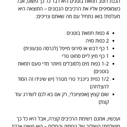
הכנת רוטב חמאת בוטנים היא דבר כל כך פשוט, אבל
כשמוסיפים אליו את הרכיבים הנכונים – התוצאה היא
מעלפת! בואו נתחיל עם מה שאתם צריכים:
4 כפות חמאת בוטנים
2 כפות סויה
1 כף דבש או סירופ מייפל (לגרסה טבעונית)
1 כף מיץ ליים סחוט טרי
1-2 כפות מים (לסובלים מיותר מדי טעם חמאת
בוטנים)
1/2 כפית ג׳ינג׳ר טרי מגורר (יש שיגידו זה הסוד
להצלחה)
שום קצוץ (אופציונלי, רק אם בא לכם לשדרג עוד
קצת)
ועכשיו, אמנם רשימת הרכיבים קצרה, אבל היא כל כך
מושלמת! השילוב של המתוק והמלוח – הוא פשוט אגדי!