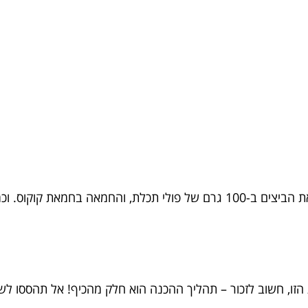
למי מכם שמחפש גרסה טבעונית, אפשר להחליף את הביצים ב-100 גרם של פולי
, חשוב לזכור – תהליך ההכנה הוא חלק מהכיף! אל תהססו לשים 