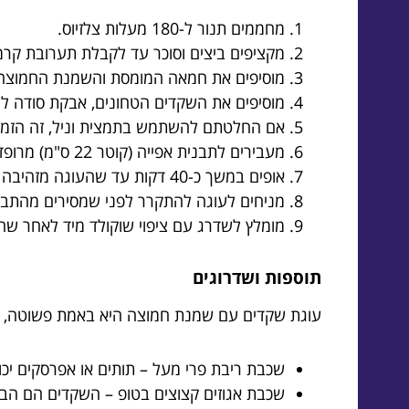
מחממים תנור ל-180 מעלות צלזיוס.
מקציפים ביצים וסוכר עד לקבלת תערובת קרמ
מוסיפים את חמאה המומסת והשמנת החמוצה 
מוסיפים את השקדים הטחונים, אבקת סודה לש
אם החלטתם להשתמש בתמצית וניל, זה הזמן 
מעבירים לתבנית אפייה (קוטר 22 ס"מ) מרופדת בנייר אפייה.
אופים במשך כ-40 דקות עד שהעוגה מזהיבה והקיסם יוצא יבש.
מניחים לעוגה להתקרר לפני שמסירים מהתבנ
מומלץ לשדרג עם ציפוי שוקולד מיד לאחר ש
תוספות ושדרוגים
עוגת שקדים עם שמנת חמוצה היא באמת פשוטה, א
שכבת ריבת פרי מעל – תותים או אפרסקים יכו
שכבת אגוזים קצוצים בטופ – השקדים הם הבחיר